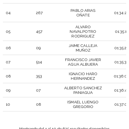
PABLO ARIAS
04
267
01:34:2
OÑATE
ALVARO
05
457
NAVALPOTRO
01:35:11
RODRIGUEZ
JAIME CALLEJA
06
09
01:35:2
MUÑOZ
FRANCISCO JAVIER
07
514
01:35:3
AGUA ALBUERA
IGNACIO HARO
08
353
01:36:0
HERNANDEZ
ALBERTO SANCHEZ
09
07
01:36:4
PANIAGUA
ISMAEL LUENGO
10
08
01:37:0
GREGORIO
TIEMPO
POSICIÓN
DORSAL
PARTICIPANTE
OFICIA
Mostrando del 1 al 10 de 625 resultados disponibles