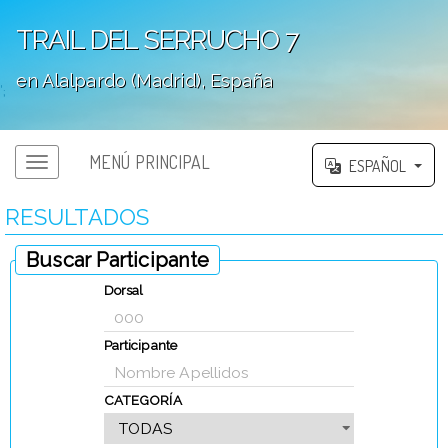
TRAIL DEL SERRUCHO 7
en Alalpardo (Madrid), España
';
MENÚ PRINCIPAL
ESPAÑOL
RESULTADOS
Buscar Participante
Dorsal
Participante
CATEGORÍA