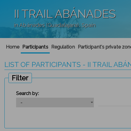
II TRAIL ABÁNADES
in Abánades (Guadalajara), Spain
';
Home
Participants
Regulation
Participant's private zon
LIST OF PARTICIPANTS - II TRAIL AB
Filter
Search by: