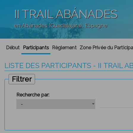
II TRAIL ABÁNADES
en Abánades (Guadalajara), Espagne
';
Début
Participants
Règlement
Zone Privée du Particip
LISTE DES PARTICIPANTS - II TRAIL 
Filtrer
Recherche par: