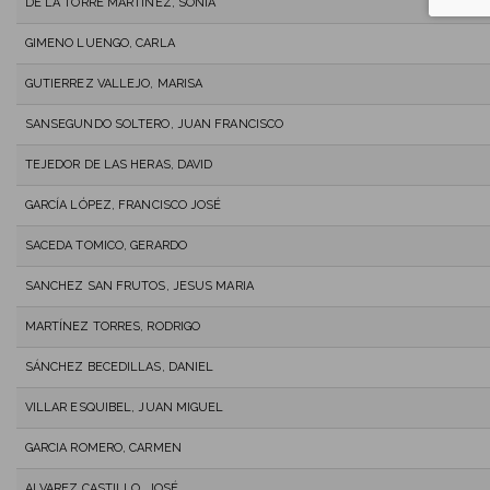
DE LA TORRE MARTÍNEZ, SONIA
GIMENO LUENGO, CARLA
GUTIERREZ VALLEJO, MARISA
SANSEGUNDO SOLTERO, JUAN FRANCISCO
TEJEDOR DE LAS HERAS, DAVID
GARCÍA LÓPEZ, FRANCISCO JOSÉ
SACEDA TOMICO, GERARDO
SANCHEZ SAN FRUTOS, JESUS MARIA
MARTÍNEZ TORRES, RODRIGO
SÁNCHEZ BECEDILLAS, DANIEL
VILLAR ESQUIBEL, JUAN MIGUEL
GARCIA ROMERO, CARMEN
ALVAREZ CASTILLO, JOSÉ