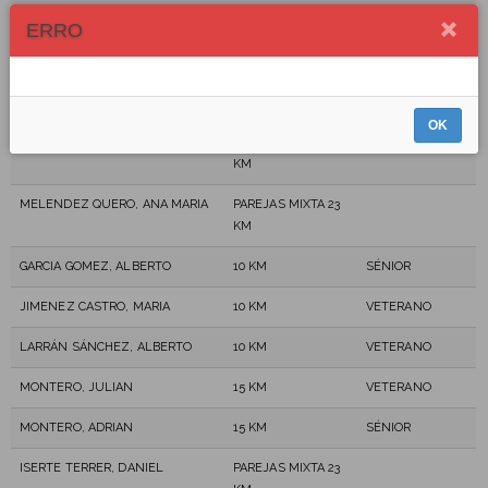
GONZÁLEZ GARCÍA, RAQUEL
PAREJAS MIXTA 23
ERRO
KM
ESCOBAR GAITÁN, RICARDO
PAREJAS MIXTA 23
KM
OK
PEÑA GARCÍA, JUAN
PAREJAS MIXTA 23
KM
MELENDEZ QUERO, ANA MARIA
PAREJAS MIXTA 23
KM
GARCIA GOMEZ, ALBERTO
10 KM
SÉNIOR
JIMENEZ CASTRO, MARIA
10 KM
VETERANO
LARRÁN SÁNCHEZ, ALBERTO
10 KM
VETERANO
MONTERO, JULIAN
15 KM
VETERANO
MONTERO, ADRIAN
15 KM
SÉNIOR
ISERTE TERRER, DANIEL
PAREJAS MIXTA 23