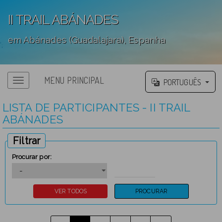
II TRAIL ABÁNADES
em Abánades (Guadalajara), Espanha
';
MENU PRINCIPAL
PORTUGUÊS
LISTA DE PARTICIPANTES - II TRAIL
ABÁNADES
Filtrar
Procurar por: