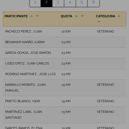
1
2
3
4
5
6
PARTICIPANTE
QUOTA
CATEGORIA
PACHECO PEREZ, JUAN
10 KM
VETERANO
BENAMAR NARRO, KARIM
23 KM
GARCÍA OCHOA, JOSE RAMÓN
23 KM
USED ORTIZ, JUAN CARLOS
23 KM
RODRIGO MARTINEZ, JOSE LUIS
23 KM
NARANJO MORATO, JUAN
15 KM
VETERANO
MANUEL
PRIETO BLANCO, IGOR
15 KM
VETERANO
MARTÍNEZ LARA, JUAN
15 KM
VETERANO
SANTIAGO
GARCÉS RAMOS, ELENA
15 KM
VETERANO