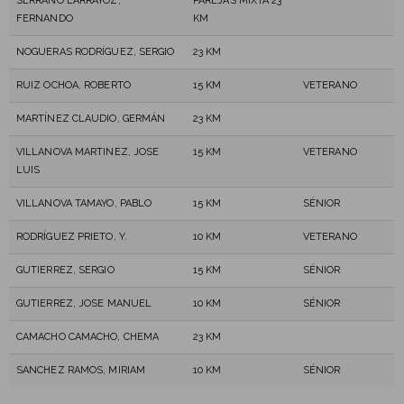
SERRANO LARRÁYOZ,
PAREJAS MIXTA 23
FERNANDO
KM
NOGUERAS RODRÍGUEZ, SERGIO
23 KM
RUIZ OCHOA, ROBERTO
15 KM
VETERANO
MARTÍNEZ CLAUDIO, GERMÁN
23 KM
VILLANOVA MARTINEZ, JOSE
15 KM
VETERANO
LUIS
VILLANOVA TAMAYO, PABLO
15 KM
SÉNIOR
RODRÍGUEZ PRIETO, Y.
10 KM
VETERANO
GUTIERREZ, SERGIO
15 KM
SÉNIOR
GUTIERREZ, JOSE MANUEL
10 KM
SÉNIOR
CAMACHO CAMACHO, CHEMA
23 KM
SANCHEZ RAMOS, MIRIAM
10 KM
SÉNIOR