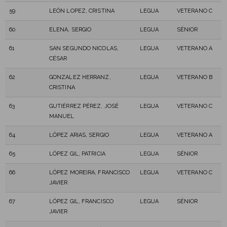
59
LEÓN LOPEZ, CRISTINA
LEGUA
VETERANO C
60
ELENA, SERGIO
LEGUA
SÉNIOR
61
SAN SEGUNDO NICOLAS,
LEGUA
VETERANO A
CÉSAR
62
GONZALEZ HERRANZ,
LEGUA
VETERANO B
CRISTINA
63
GUTIÉRREZ PÉREZ, JOSÉ
LEGUA
VETERANO C
MANUEL
64
LÓPEZ ARIAS, SERGIO
LEGUA
VETERANO A
65
LÓPEZ GIL, PATRICIA
LEGUA
SÉNIOR
66
LÓPEZ MOREIRA, FRANCISCO
LEGUA
VETERANO C
JAVIER
67
LÓPEZ GIL, FRANCISCO
LEGUA
SÉNIOR
JAVIER