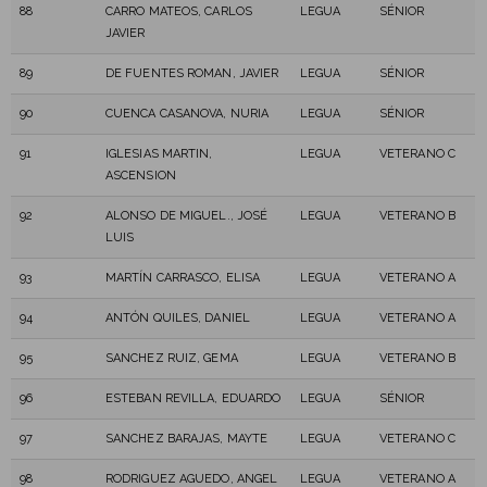
88
CARRO MATEOS, CARLOS
LEGUA
SÉNIOR
JAVIER
89
DE FUENTES ROMAN, JAVIER
LEGUA
SÉNIOR
90
CUENCA CASANOVA, NURIA
LEGUA
SÉNIOR
91
IGLESIAS MARTIN,
LEGUA
VETERANO C
ASCENSION
92
ALONSO DE MIGUEL., JOSÉ
LEGUA
VETERANO B
LUIS
93
MARTÍN CARRASCO, ELISA
LEGUA
VETERANO A
94
ANTÓN QUILES, DANIEL
LEGUA
VETERANO A
95
SANCHEZ RUIZ, GEMA
LEGUA
VETERANO B
96
ESTEBAN REVILLA, EDUARDO
LEGUA
SÉNIOR
97
SANCHEZ BARAJAS, MAYTE
LEGUA
VETERANO C
98
RODRIGUEZ AGUEDO, ANGEL
LEGUA
VETERANO A