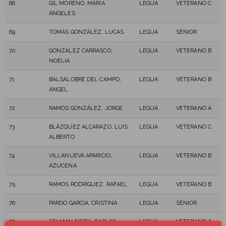
68
GIL MORENO, MARÍA
LEGUA
VETERANO C
ÁNGELES
69
TOMÁS GONZÁLEZ, LUCAS
LEGUA
SÉNIOR
70
GONZÁLEZ CARRASCO,
LEGUA
VETERANO B
NOELIA
71
BALSALOBRE DEL CAMPO,
LEGUA
VETERANO B
ANGEL
72
RAMOS GONZÁLEZ, JORGE
LEGUA
VETERANO A
73
BLÁZQUEZ ALCARAZO, LUIS
LEGUA
VETERANO C
ALBERTO
74
VILLANUEVA APARICIO,
LEGUA
VETERANO B
AZUCENA
75
RAMOS RODRÍGUEZ, RAFAEL
LEGUA
VETERANO B
76
PARDO GARCÍA, CRISTINA
LEGUA
SÉNIOR
77
SELMAN NEIRA, CARLOS
LEGUA
VETERANO A