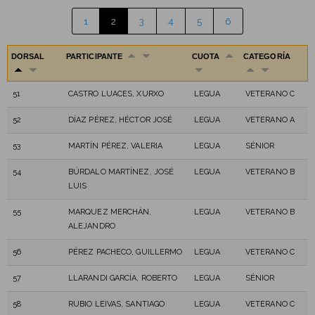
1
2
3
4
5
6
DORSAL
PARTICIPANTE
CUOTA
CATEGORÍA
51
CASTRO LUACES, XURXO
LEGUA
VETERANO C
52
DÍAZ PÉREZ, HÉCTOR JOSÉ
LEGUA
VETERANO A
53
MARTÍN PÉREZ, VALERIA
LEGUA
SÉNIOR
54
BÚRDALO MARTÍNEZ, JOSÉ
LEGUA
VETERANO B
LUIS
55
MARQUEZ MERCHÁN,
LEGUA
VETERANO B
ALEJANDRO
56
PÉREZ PACHECO, GUILLERMO
LEGUA
VETERANO C
57
LLARANDI GARCÍA, ROBERTO
LEGUA
SÉNIOR
58
RUBIO LEIVAS, SANTIAGO
LEGUA
VETERANO C