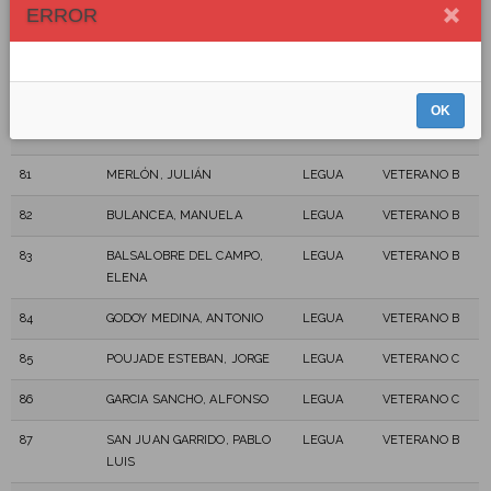
ERROR
78
ARANCIBIA SILVA, VALERIA
LEGUA
VETERANO A
79
SILVA MONTECINOS, GLORIA
LEGUA
VETERANO C
OK
80
ALONSO ALONSO, MIGUEL
LEGUA
VETERANO B
ANGEL
81
MERLÓN, JULIÁN
LEGUA
VETERANO B
82
BULANCEA, MANUELA
LEGUA
VETERANO B
83
BALSALOBRE DEL CAMPO,
LEGUA
VETERANO B
ELENA
84
GODOY MEDINA, ANTONIO
LEGUA
VETERANO B
85
POUJADE ESTEBAN, JORGE
LEGUA
VETERANO C
86
GARCIA SANCHO, ALFONSO
LEGUA
VETERANO C
87
SAN JUAN GARRIDO, PABLO
LEGUA
VETERANO B
LUIS