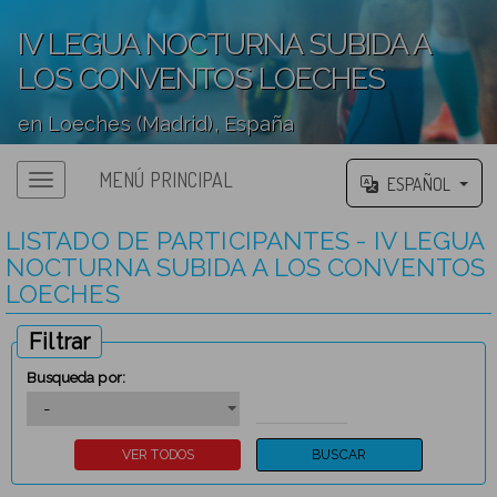
IV LEGUA NOCTURNA SUBIDA A
LOS CONVENTOS LOECHES
en Loeches (Madrid), España
';
MENÚ PRINCIPAL
ESPAÑOL
LISTADO DE PARTICIPANTES - IV LEGUA
NOCTURNA SUBIDA A LOS CONVENTOS
LOECHES
Filtrar
Busqueda por: