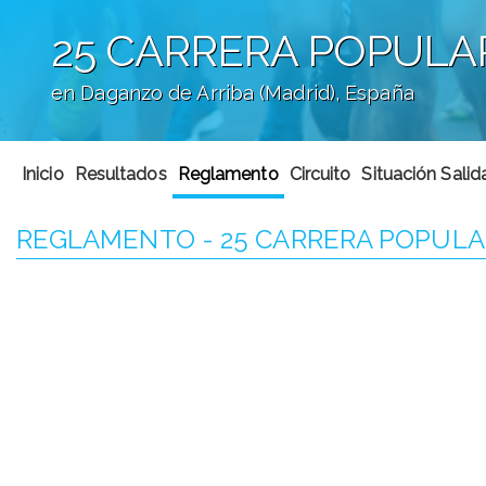
25 CARRERA POPULA
en Daganzo de Arriba (Madrid), España
';
Inicio
Resultados
Reglamento
Circuito
Situación Sali
REGLAMENTO - 25 CARRERA POPULA