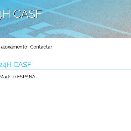
4H CASF
a
 aloxamento
Contactar
24H CASF
(Madrid) ESPAÑA