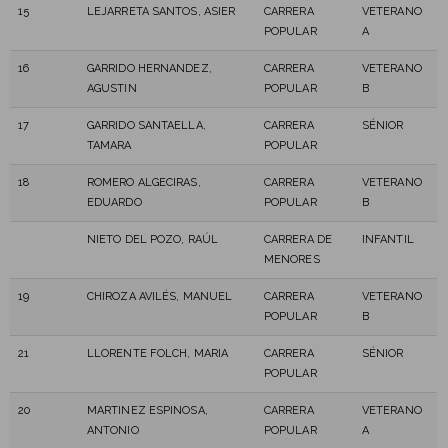
15
LEJARRETA SANTOS, ASIER
CARRERA
VETERANO
POPULAR
A
16
GARRIDO HERNANDEZ,
CARRERA
VETERANO
AGUSTIN
POPULAR
B
17
GARRIDO SANTAELLA,
CARRERA
SÉNIOR
TAMARA
POPULAR
18
ROMERO ALGECIRAS,
CARRERA
VETERANO
EDUARDO
POPULAR
B
NIETO DEL POZO, RAÚL
CARRERA DE
INFANTIL
MENORES
19
CHIROZA AVILÉS, MANUEL
CARRERA
VETERANO
POPULAR
B
21
LLORENTE FOLCH, MARIA
CARRERA
SÉNIOR
POPULAR
20
MARTINEZ ESPINOSA,
CARRERA
VETERANO
ANTONIO
POPULAR
A