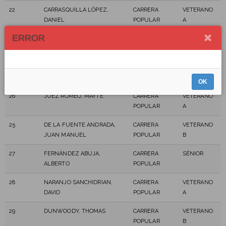
22
CARRASQUILLA LÓPEZ,
CARRERA
VETERANO
DANIEL
POPULAR
A
ERROR
23
REINA CALLEJA, ALEJANDRO
CARRERA
VETERANO
POPULAR
B
24
GONZÁLEZ GONZÁLEZ
CARRERA
VETERANO
CARRANZA, GENARO
POPULAR
B
OK
26
JUEZ ROMEO, MAYTE
CARRERA
VETERANO
POPULAR
A
25
DE LA FUENTE ANDRADA,
CARRERA
VETERANO
JUAN MANUEL
POPULAR
B
27
FERNÁNDEZ ABUJA,
CARRERA
SÉNIOR
ALBERTO
POPULAR
28
NARANJO SANCHIDRIAN,
CARRERA
VETERANO
DAVID
POPULAR
A
29
DUNWOODY, THOMAS
CARRERA
VETERANO
POPULAR
B