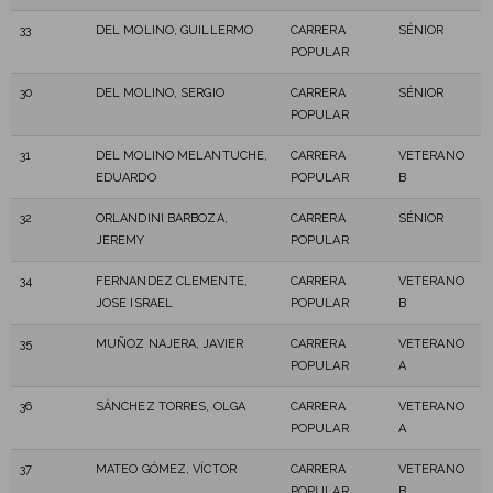
33
DEL MOLINO, GUILLERMO
CARRERA
SÉNIOR
POPULAR
30
DEL MOLINO, SERGIO
CARRERA
SÉNIOR
POPULAR
31
DEL MOLINO MELANTUCHE,
CARRERA
VETERANO
EDUARDO
POPULAR
B
32
ORLANDINI BARBOZA,
CARRERA
SÉNIOR
JEREMY
POPULAR
34
FERNANDEZ CLEMENTE,
CARRERA
VETERANO
JOSE ISRAEL
POPULAR
B
35
MUÑOZ NAJERA, JAVIER
CARRERA
VETERANO
POPULAR
A
36
SÁNCHEZ TORRES, OLGA
CARRERA
VETERANO
POPULAR
A
37
MATEO GÓMEZ, VÍCTOR
CARRERA
VETERANO
POPULAR
B