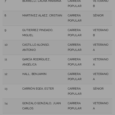
7
BORRELLI, LAURA MARIANA
CARRERA
VETERANO
POPULAR
B
8
MARTINEZ ALAEZ, CRISTIAN
CARRERA
SÉNIOR
POPULAR
9
GUTIERREZ PINDADO,
CARRERA
VETERANO
MIGUEL
POPULAR
B
10
CASTILLO ALONSO,
CARRERA
VETERANO
ANTONIO
POPULAR
A
11
GARCÍA RODRÍGUEZ,
CARRERA
VETERANO
ANGÉLICA
POPULAR
A
12
HALL, BENJAMIN
CARRERA
VETERANO
POPULAR
A
13
CARRIÓN EGEA, ESTER
CARRERA
SÉNIOR
POPULAR
14
GONZALO GONZALO, JUAN
CARRERA
VETERANO
CARLOS
POPULAR
A