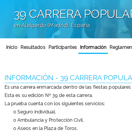
39 CARRERA POPULA
en Alalpardo (Madrid), España
';
Inicio
Resultados
Participantes
Información
Reglamen
INFORMACIÓN - 39 CARRERA POPULA
Es una carrera enmarcada dentro de las fiestas populares 
Esta es su edición Nº 39 de esta carrera.
La prueba cuenta con los siguientes servicios:
o Seguro individual.
o Ambulancia y Protección Civil.
o Aseos en la Plaza de Toros.