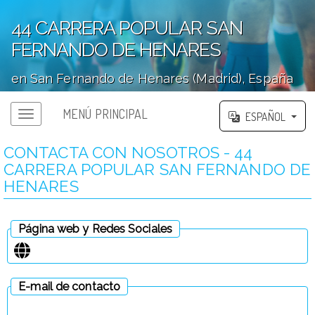
44 CARRERA POPULAR SAN
FERNANDO DE HENARES
en San Fernando de Henares (Madrid), España
';
MENÚ PRINCIPAL
ESPAÑOL
CONTACTA CON NOSOTROS - 44
CARRERA POPULAR SAN FERNANDO DE
HENARES
Página web y Redes Sociales
E-mail de contacto