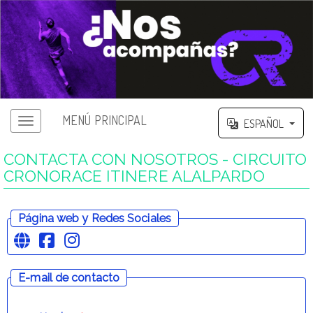
MENÚ PRINCIPAL
ESPAÑOL
CONTACTA CON NOSOTROS - CIRCUITO
CRONORACE ITINERE ALALPARDO
Página web y Redes Sociales
E-mail de contacto