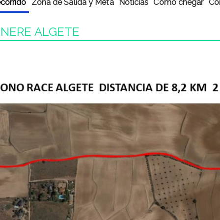
corrido
Zona de Salida y Meta
Noticias
Como chegar
Co
INERE ALGETE