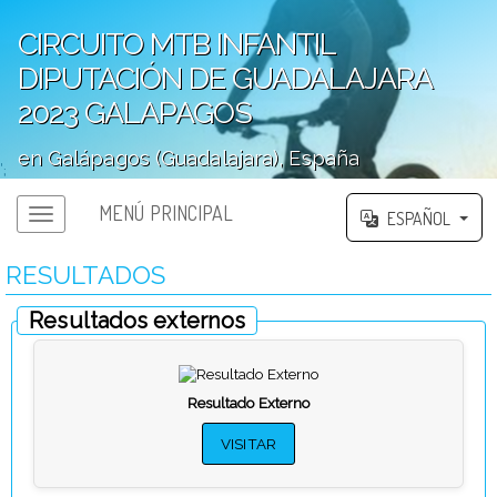
CIRCUITO MTB INFANTIL
DIPUTACIÓN DE GUADALAJARA
2023 GALAPAGOS
en Galápagos (Guadalajara), España
';
MENÚ PRINCIPAL
ESPAÑOL
RESULTADOS
Resultados externos
Resultado Externo
VISITAR