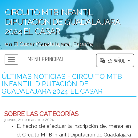
CIRCUITO MTB INFANTIL
DIPUTACIÓN DE GUADALAJARA
2024 EL CASAR
en El Casar (Guadalajara), España
';
MENÚ PRINCIPAL
ESPAÑOL
ÚLTIMAS NOTICIAS - CIRCUITO MTB
INFANTIL DIPUTACIÓN DE
GUADALAJARA 2024 EL CASAR
SOBRE LAS CATEGORÍAS
jueves, 21 de marzo de 2024
El hecho de efectuar la inscripción del menor en
el Circuito MTB Infantil Diputacion de Guadalajara