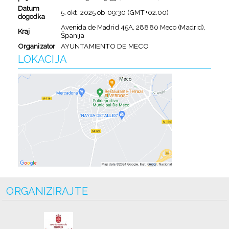
Datum
5. okt. 2025
ob
09:30 (GMT+02.00)
dogodka
Avenida de Madrid 45A, 28880 Meco (Madrid),
Kraj
Španija
Organizator
AYUNTAMIENTO DE MECO
LOKACIJA
ORGANIZIRAJTE