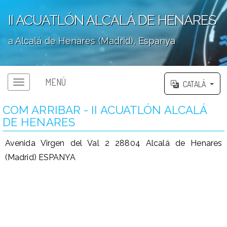
II ACUATLÓN ALCALÁ DE HENARES
a Alcalá de Henares (Madrid), Espanya
';
MENÚ
CATALÀ
COM ARRIBAR - II ACUATLÓN ALCALÁ
DE HENARES
Avenida Virgen del Val 2 28804 Alcalá de Henares
(Madrid) ESPANYA