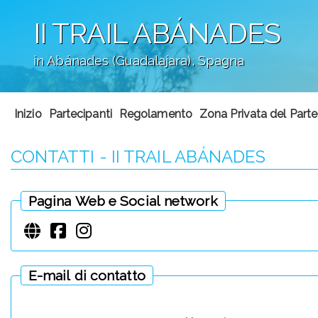
II TRAIL ABÁNADES
in Abánades (Guadalajara), Spagna
';
Inizio
Partecipanti
Regolamento
Zona Privata del Part
CONTATTI - II TRAIL ABÁNADES
Pagina Web e Social network
E-mail di contatto