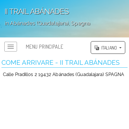
II TRAIL ABÁNADES
in Abánades (Guadalajara), Spagna
';
MENU PRINCIPALE
ITALIANO
COME ARRIVARE - II TRAIL ABÁNADES
Calle Pradillos 2 19432 Abánades (Guadalajara) SPAGNA