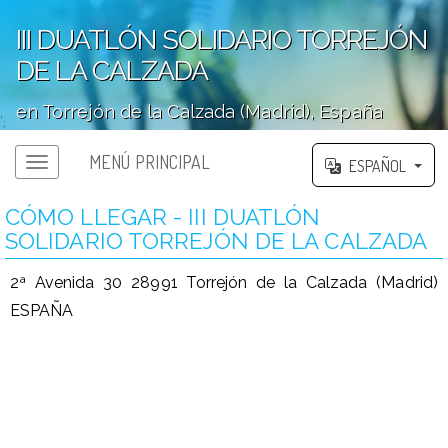
III DUATLÓN SOLIDARIO TORREJÓN
DE LA CALZADA
en Torrejón de la Calzada (Madrid), España
';
MENÚ PRINCIPAL
ESPAÑOL
CÓMO LLEGAR - III DUATLÓN
SOLIDARIO TORREJÓN DE LA CALZADA
2ª Avenida 30 28991 Torrejón de la Calzada (Madrid)
ESPAÑA