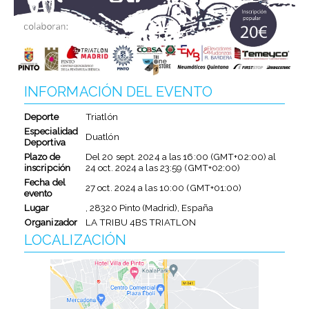
INFORMACIÓN DEL EVENTO
Deporte
Triatlón
Especialidad
Duatlón
Deportiva
Plazo de
Del
20 sept. 2024
a las
16:00 (GMT+02:00)
al
inscripción
24 oct. 2024
a las
23:59 (GMT+02:00)
Fecha del
27 oct. 2024
a las
10:00 (GMT+01:00)
evento
Lugar
, 28320 Pinto (Madrid), España
Organizador
LA TRIBU 4BS TRIATLON
LOCALIZACIÓN