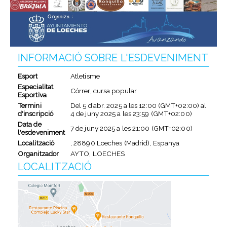
INFORMACIÓ SOBRE L'ESDEVENIMENT
Esport
Atletisme
Especialitat
Córrer, cursa popular
Esportiva
Termini
Del
5 d’abr. 2025
a les
12:00 (GMT+02:00)
al
d'inscripció
4 de juny 2025
a les
23:59 (GMT+02:00)
Data de
7 de juny 2025
a les
21:00 (GMT+02:00)
l'esdeveniment
Localització
, 28890 Loeches (Madrid), Espanya
Organitzador
AYTO, LOECHES
LOCALITZACIÓ