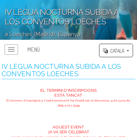
IV LEGUA NOCTURNA SUBIDA A
LOS CONVENTOS LOECHES
a Loeches (Madrid), Espanya
';
MENÚ
CATALÀ
IV LEGUA NOCTURNA SUBIDA A LOS
CONVENTOS LOECHES
EL TERMINI D'INSCRIPCIONS
ESTÀ TANCAT
El termini d'inscripció a l'esdeveniment ha finalitzat el dimecres, 4 de juny de
2025 a les 23:59
AQUEST EVENT
JA VA SER CELEBRAT