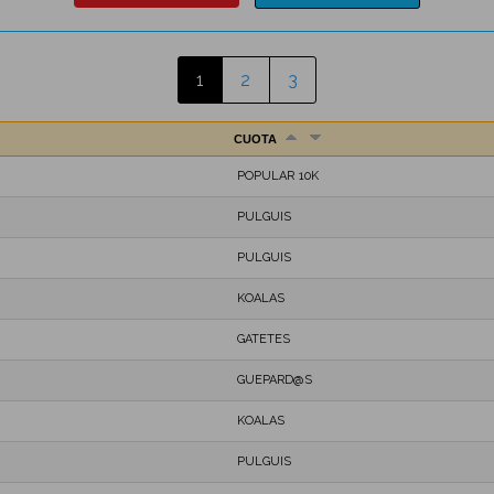
1
2
3
CUOTA
POPULAR 10K
PULGUIS
PULGUIS
KOALAS
GATETES
GUEPARD@S
KOALAS
PULGUIS