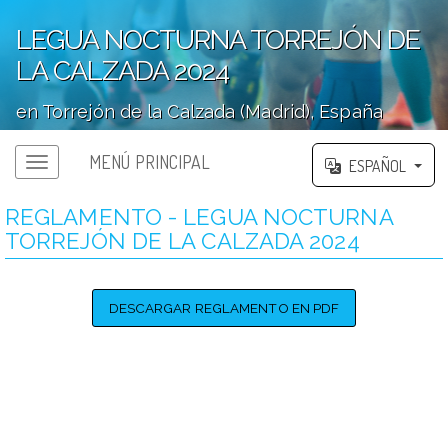
LEGUA NOCTURNA TORREJÓN DE
LA CALZADA 2024
en Torrejón de la Calzada (Madrid), España
';
MENÚ PRINCIPAL
ESPAÑOL
REGLAMENTO - LEGUA NOCTURNA
TORREJÓN DE LA CALZADA 2024
DESCARGAR REGLAMENTO EN PDF