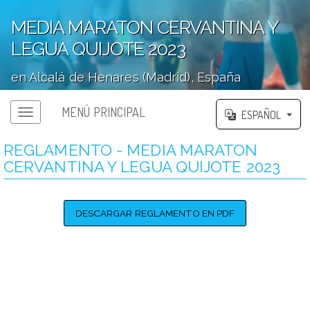
MEDIA MARATON CERVANTINA Y
LEGUA QUIJOTE 2023
en Alcalá de Henares (Madrid), España
';
MENÚ PRINCIPAL
ESPAÑOL
REGLAMENTO - MEDIA MARATON
CERVANTINA Y LEGUA QUIJOTE 2023
DESCARGAR REGLAMENTO EN PDF