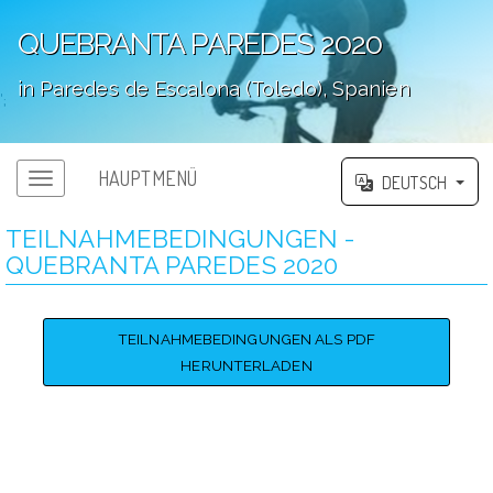
QUEBRANTA PAREDES 2020
in Paredes de Escalona (Toledo), Spanien
';
HAUPTMENÜ
DEUTSCH
TEILNAHMEBEDINGUNGEN -
QUEBRANTA PAREDES 2020
TEILNAHMEBEDINGUNGEN ALS PDF
HERUNTERLADEN