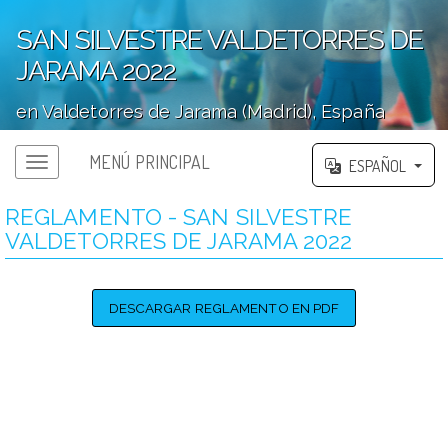
SAN SILVESTRE VALDETORRES DE
JARAMA 2022
en Valdetorres de Jarama (Madrid), España
';
MENÚ PRINCIPAL
ESPAÑOL
REGLAMENTO - SAN SILVESTRE
VALDETORRES DE JARAMA 2022
DESCARGAR REGLAMENTO EN PDF