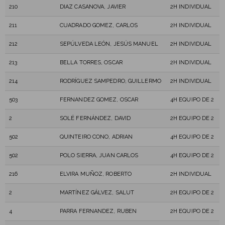
210
DIAZ CASANOVA, JAVIER
2H INDIVIDUAL
211
CUADRADO GOMEZ, CARLOS
2H INDIVIDUAL
212
SEPÚLVEDA LEÓN, JESÚS MANUEL
2H INDIVIDUAL
213
BELLA TORRES, OSCAR
2H INDIVIDUAL
214
RODRÍGUEZ SAMPEDRO, GUILLERMO
2H INDIVIDUAL
503
FERNANDEZ GOMEZ, OSCAR
4H EQUIPO DE 2
2
SOLÉ FERNÁNDEZ, DAVID
2H EQUIPO DE 2
502
QUINTEIRO CONO, ADRIAN
4H EQUIPO DE 2
502
POLO SIERRA, JUAN CARLOS
4H EQUIPO DE 2
216
ELVIRA MUÑOZ, ROBERTO
2H INDIVIDUAL
2
MARTÍNEZ GÁLVEZ, SALUT
2H EQUIPO DE 2
4
PARRA FERNANDEZ, RUBEN
2H EQUIPO DE 2