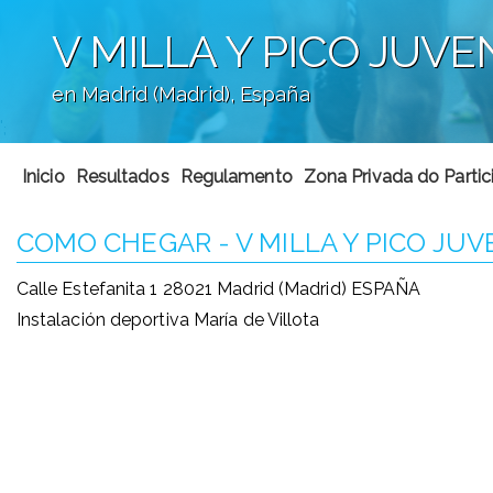
V MILLA Y PICO JUV
en Madrid (Madrid), España
';
Inicio
Resultados
Regulamento
Zona Privada do Partic
COMO CHEGAR - V MILLA Y PICO JUV
Calle Estefanita 1 28021 Madrid (Madrid) ESPAÑA
Instalación deportiva María de Villota