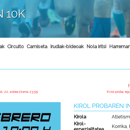
N 10K
kak
Circuito
Camiseta
Irudiak-bIdeoak
Nola iritsi
Harremane
lak 22, asteazkena 23:59
Kirol proba e
KIROL PROBAREN 
Kirola
Atletis
Kirol-
Korrika,
espezialitatea