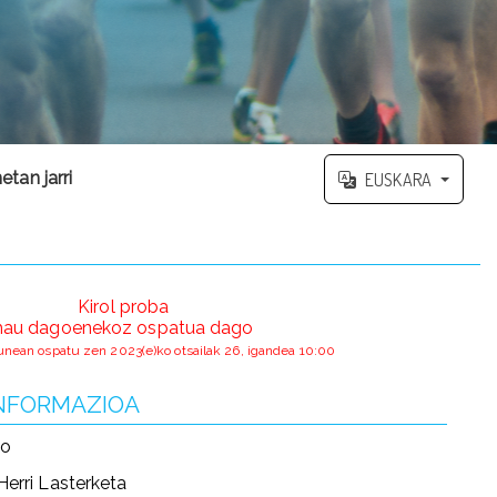
tan jarri
EUSKARA
Kirol proba
hau dagoenekoz ospatua dago
gunean ospatu zen 2023(e)ko otsailak 26, igandea 10:00
INFORMAZIOA
mo
 Herri Lasterketa