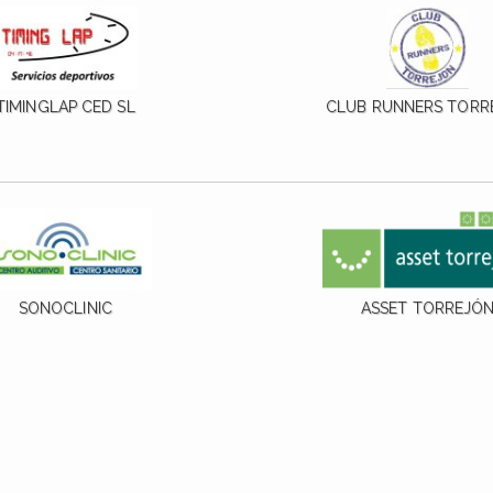
TIMINGLAP CED SL
CLUB RUNNERS TORR
SONOCLINIC
ASSET TORREJÓ