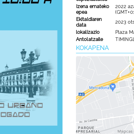
Izena emateko
2022 aza
epea
(GMT+01
Ekitaldiaren
2023 ots
data
lokalizazio
Plaza Ma
Antolatzaile
TIMING
KOKAPENA