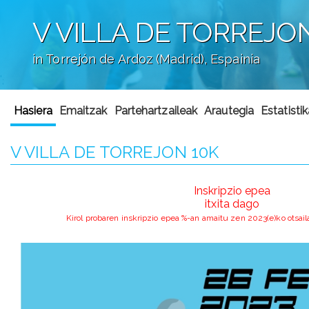
V VILLA DE TORREJO
in Torrejón de Ardoz (Madrid), Espainia
';
Hasiera
Emaitzak
Partehartzaileak
Arautegia
Estatisti
V VILLA DE TORREJON 10K
Inskripzio epea
itxita dago
Kirol probaren inskripzio epea %-an amaitu zen 2023(e)ko otsai