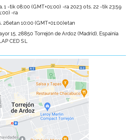
. 1
-tik
08:00 (GMT+01:00)
-ra
2023 ots. 22
-tik
23:59
:00)
-ra
. 26
etan
10:00 (GMT+01:00)
etan
yor 15, 28850 Torrejón de Ardoz (Madrid), Espainia
LAP CED SL