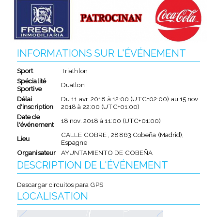
INFORMATIONS SUR L'ÉVÉNEMENT
Sport
Triathlon
Spécialité
Duatlon
Sportive
Délai
Du
11 avr. 2018
à
12:00 (UTC+02:00)
au
15 nov.
d'inscription
2018
à
22:00 (UTC+01:00)
Date de
18 nov. 2018
à
11:00 (UTC+01:00)
l'événement
CALLE COBRE , 28863 Cobeña (Madrid),
Lieu
Espagne
Organisateur
AYUNTAMIENTO DE COBEÑA
DESCRIPTION DE L'ÉVÉNEMENT
Descargar circuitos para GPS
LOCALISATION