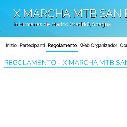
X MARCHA MTB SAN B
in Humanes de Madrid (Madrid), Spagna
';
Inizio
Partecipanti
Regolamento
Web Organizador
Com
REGOLAMENTO - X MARCHA MTB SAN