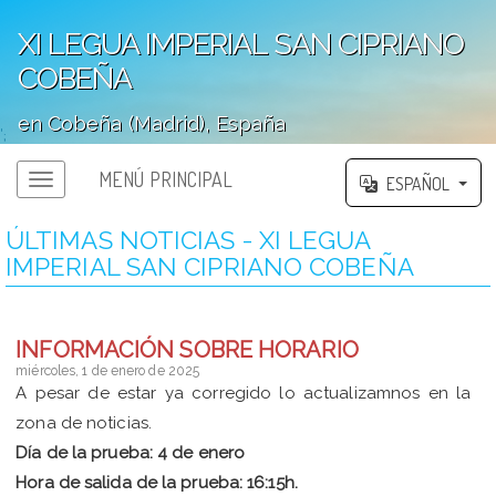
XI LEGUA IMPERIAL SAN CIPRIANO
COBEÑA
en Cobeña (Madrid), España
';
MENÚ PRINCIPAL
ESPAÑOL
ÚLTIMAS NOTICIAS - XI LEGUA
IMPERIAL SAN CIPRIANO COBEÑA
INFORMACIÓN SOBRE HORARIO
miércoles, 1 de enero de 2025
A pesar de estar ya corregido lo actualizamnos en la
zona de noticias.
Día de la prueba: 4 de enero
Hora de salida de la prueba: 16:15h.