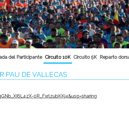
ada del Participante
Circuito 10K
Circuito 5K
Reparto dors
AR PAU DE VALLECAS
gGNb_XI6L4zX-0R_FxrlzubKKj4&usp=sharing