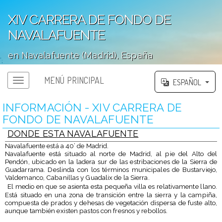
XIV CARRERA DE FONDO DE
NAVALAFUENTE
en Navalafuente (Madrid), España
';
MENÚ PRINCIPAL
ESPAÑOL
INFORMACIÓN - XIV CARRERA DE
FONDO DE NAVALAFUENTE
DONDE ESTA NAVALAFUENTE
Navalafuente está a 40’ de Madrid.
Navalafuente está situado al norte de Madrid, al pie del Alto del
Pendón, ubicado en la ladera sur de las estribaciones de la Sierra de
Guadarrama. Deslinda con los términos municipales de Bustarviejo,
Valdemanco, Cabanillas y Guadalix de la Sierra.
El medio en que se asienta esta pequeña villa es relativamente llano.
Está situado en una zona de transición entre la sierra y la campiña,
compuesta de prados y dehesas de vegetación dispersa de fuste alto,
aunque también existen pastos con fresnos y rebollos.