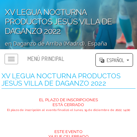
XV LEGUA NOCTURNA
PRODUCTOS JESÚS VILLA DE
DAGANZO 2022
en Daganzo de Arriba (Madrid), España
';
MENÚ PRINCIPAL
ESPAÑOL
XV LEGUA NOCTURNA PRODUCTOS
JESÚS VILLA DE DAGANZO 2022
EL PLAZO DE INSCRIPCIONES
ESTÁ CERRADO
El plazo de inscripción al evento finalizó el lunes, 19 de diciembre de 2022, 14:00
ESTE EVENTO
YA FUE CELEBRADO