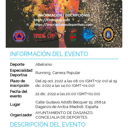
INFORMACIÓN DEL EVENTO
Deporte
Atletismo
Especialidad
Running, Carrera Popular
Deportiva
Plazo de
Del
29 oct. 2022
a las
08:00 (GMT+02:00)
al
19
inscripción
dic. 2022
a las
14:00 (GMT+01:00)
Fecha del
22 dic. 2022
a las
20:00 (GMT+01:00)
evento
Calle Gustavo Adolfo Bécquer 19, 28814
Lugar
Daganzo de Arriba (Madrid), España
AYUNTAMIENTO DE DAGANZO,
Organizador
CONCEJALIA DE DEPORTES
DESCRIPCIÓN DEL EVENTO