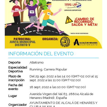
INFORMACIÓN DEL EVENTO
Deporte
Atletismo
Especialidad
Running, Carrera Popular
Deportiva
Plazo de
Del
29 ago. 2022
a las
14:00 (GMT+02:00)
al
15
inscripción
sept. 2022
a las
11:00 (GMT+02:00)
Fecha del
18 sept. 2022
a las
10:00 (GMT+02:00)
evento
Avenida Virgen del Val 63, 28804 Alcalá de
Lugar
Henares (Madrid), España
AYUNTAMIENTO DE ALCALÁ DE HENARES Y
Organizador
CLUB AJALKALA