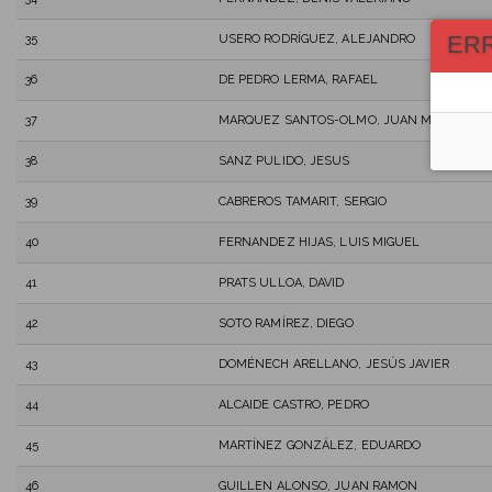
ER
35
USERO RODRÍGUEZ, ALEJANDRO
36
DE PEDRO LERMA, RAFAEL
37
MARQUEZ SANTOS-OLMO, JUAN MANUEL
38
SANZ PULIDO, JESUS
39
CABREROS TAMARIT, SERGIO
40
FERNANDEZ HIJAS, LUIS MIGUEL
41
PRATS ULLOA, DAVID
42
SOTO RAMÍREZ, DIEGO
43
DOMÉNECH ARELLANO, JESÚS JAVIER
44
ALCAIDE CASTRO, PEDRO
45
MARTÍNEZ GONZÁLEZ, EDUARDO
46
GUILLEN ALONSO, JUAN RAMON