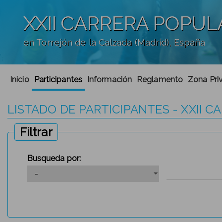
XXII CARRERA POPUL
en Torrejón de la Calzada (Madrid), España
';
Inicio
Participantes
Información
Reglamento
Zona Priv
LISTADO DE PARTICIPANTES - XXII 
Filtrar
Busqueda por: