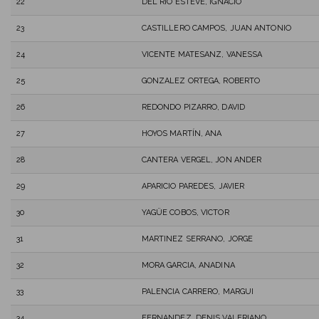
22
DEL RIO ESTEVE, IGNACIO
23
CASTILLERO CAMPOS, JUAN ANTONIO
24
VICENTE MATESANZ, VANESSA
25
GONZALEZ ORTEGA, ROBERTO
26
REDONDO PIZARRO, DAVID
27
HOYOS MARTÍN, ANA
28
CANTERA VERGEL, JON ANDER
29
APARICIO PAREDES, JAVIER
30
YAGÜE COBOS, VICTOR
31
MARTINEZ SERRANO, JORGE
32
MORA GARCIA, ANADINA
33
PALENCIA CARRERO, MARGUI
34
FERNANDEZ, DENIS VALERIANO