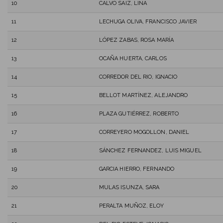
10
CALVO SAIZ, LINA
11
LECHUGA OLIVA, FRANCISCO JAVIER
12
LÓPEZ ZABAS, ROSA MARÍA
13
OCAÑA HUERTA, CARLOS
14
CORREDOR DEL RIO, IGNACIO
15
BELLOT MARTÍNEZ, ALEJANDRO
16
PLAZA GUTIÉRREZ, ROBERTO
17
CORREYERO MOGOLLON, DANIEL
18
SÁNCHEZ FERNANDEZ, LUIS MIGUEL
19
GARCIA HIERRO, FERNANDO
20
MULAS ISUNZA, SARA
21
PERALTA MUÑOZ, ELOY