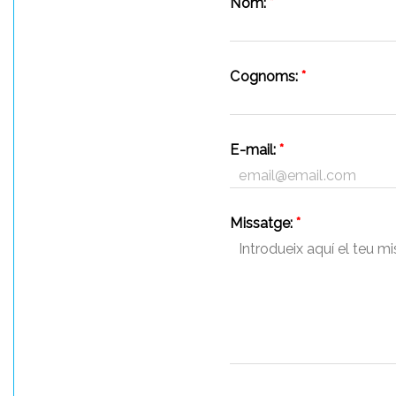
Nom:
*
Cognoms:
*
E-mail:
*
Missatge:
*