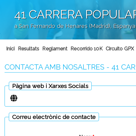
41 CARRERA POPULA
a San Fernando de Henares (Madrid), Espanya
';
Inici
Resultats
Reglament
Recorrido 10K
Circuito GPX
CONTACTA AMB NOSALTRES - 41 CA
Pàgina web i Xarxes Socials
Correu electrònic de contacte