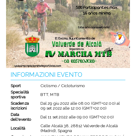
INFORMAZIONI EVENTO
Sport
Ciclismo / Cicloturismo
Specialità
BTT, MTB
sportiva
Scadenza
Dal
29 giu 2022
alle
08:00 (GMT+02:00)
al
iscrizioni
09 set 2022
alle
12:00 (GMT+02:00)
Data
Dal
11 set 2022
alle
09:00 (GMT+02:00)
dell'evento
Calle Alcalá 38, 28812 Valverde de Alcalá
Località
(Madrid), Spagna