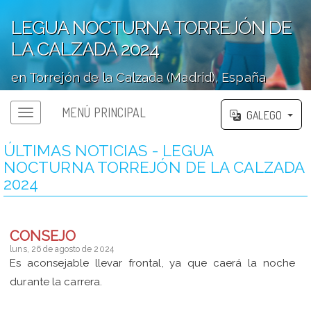
LEGUA NOCTURNA TORREJÓN DE
LA CALZADA 2024
en Torrejón de la Calzada (Madrid), España
';
MENÚ PRINCIPAL
GALEGO
ÚLTIMAS NOTICIAS - LEGUA
NOCTURNA TORREJÓN DE LA CALZADA
2024
CONSEJO
luns, 26 de agosto de 2024
Es aconsejable llevar frontal, ya que caerá la noche
durante la carrera.