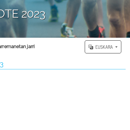
TE 2023
rremanetan jarri
EUSKARA
3