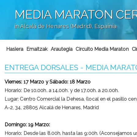
MEDIA MARATON CER
in Alcalá de Henares (Madrid), Espainia
';
Hasiera
Emaitzak
Arautegia
Circuito Media Maraton
Ci
ENTREGA DORSALES - MEDIA MARATO
Viernes: 17 Marzo y Sábado: 18 Marzo
Horario: De 10.00h. a 14.00h. y de 17.00h. a 20.00h.
Lugar: Centro Comercial la Dehesa. (local en el pasillo cent
A-2, 34, 28805 Alcalá de Henares, Madrid
Domingo: 19 Marzo:
Horario: Desde las 8.00h. hasta las 9:00h. (Aconsejamos u