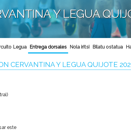
VANTINA Y LEGUA QUIJO
rcuito Legua
Entrega dorsales
Nola iritsi
Bilatu ostatua
Ha
N CERVANTINA Y LEGUA QUIJOTE 202
ral)
sar este