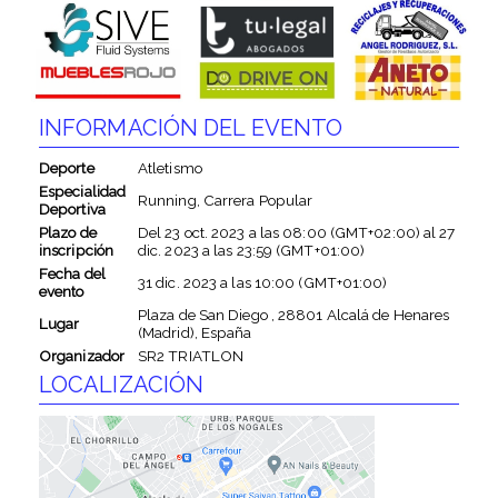
INFORMACIÓN DEL EVENTO
Deporte
Atletismo
Especialidad
Running, Carrera Popular
Deportiva
Plazo de
Del
23 oct. 2023
a las
08:00 (GMT+02:00)
al
27
inscripción
dic. 2023
a las
23:59 (GMT+01:00)
Fecha del
31 dic. 2023
a las
10:00 (GMT+01:00)
evento
Plaza de San Diego , 28801 Alcalá de Henares
Lugar
(Madrid), España
Organizador
SR2 TRIATLON
LOCALIZACIÓN