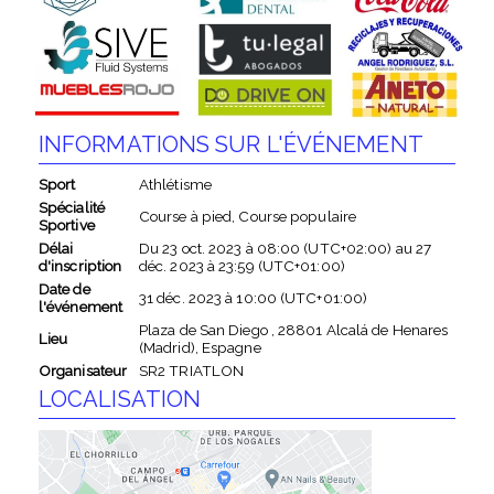
INFORMATIONS SUR L'ÉVÉNEMENT
Sport
Athlétisme
Spécialité
Course à pied, Course populaire
Sportive
Délai
Du
23 oct. 2023
à
08:00 (UTC+02:00)
au
27
d'inscription
déc. 2023
à
23:59 (UTC+01:00)
Date de
31 déc. 2023
à
10:00 (UTC+01:00)
l'événement
Plaza de San Diego , 28801 Alcalá de Henares
Lieu
(Madrid), Espagne
Organisateur
SR2 TRIATLON
LOCALISATION