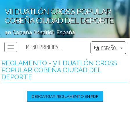
VII DUATLÓN CROSS POPULAR
COBEÑA CIUDAD DEL DEPORTE
en Cobeña (Madrid), España
';
MENÚ PRINCIPAL
ESPAÑOL
REGLAMENTO - VII DUATLÓN CROSS
POPULAR COBEÑA CIUDAD DEL
DEPORTE
DESCARGAR REGLAMENTO EN PDF