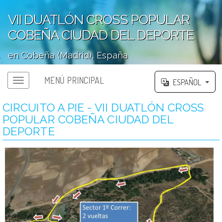
VII DUATLÓN CROSS POPULAR
COBEÑA CIUDAD DEL DEPORTE
en Cobeña (Madrid), España
';
MENÚ PRINCIPAL
ESPAÑOL
CIRCUITO A PIE - VII DUATLÓN CROSS
POPULAR COBEÑA CIUDAD DEL
DEPORTE