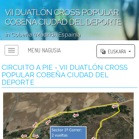
VII DUATLÓN CROSS POPULAR
COBEÑA CIUDAD DEL DEPORTE
in Cobeña (Madrid), Espainia
';
MENU NAGUSIA
EUSKARA
CIRCUITO A PIE - VII DUATLÓN CROSS
POPULAR COBEÑA CIUDAD DEL
DEPORTE