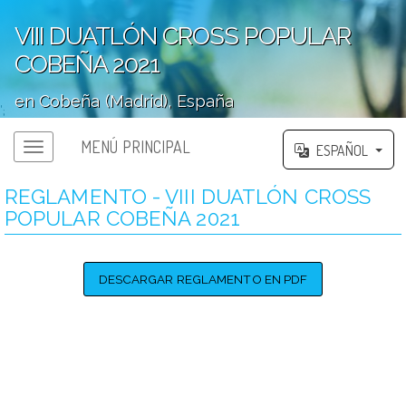
VIII DUATLÓN CROSS POPULAR
COBEÑA 2021
en Cobeña (Madrid), España
';
MENÚ PRINCIPAL
ESPAÑOL
REGLAMENTO - VIII DUATLÓN CROSS
POPULAR COBEÑA 2021
DESCARGAR REGLAMENTO EN PDF