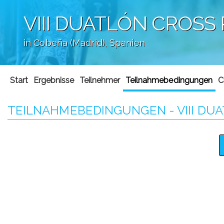
VIII DUATLÓN CROSS
in Cobeña (Madrid), Spanien
';
Start
Ergebnisse
Teilnehmer
Teilnahmebedingungen
C
TEILNAHMEBEDINGUNGEN - VIII DU