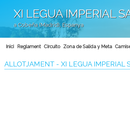
XI LEGUA IMPERIAL 
a Cobeña (Madrid), Espanya
';
Inici
Reglament
Circuito
Zona de Salida y Meta
Camis
ALLOTJAMENT - XI LEGUA IMPERIAL