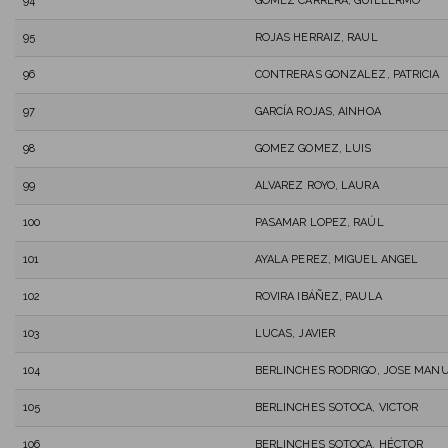
94
GÓMEZ CARRERA, GUILLERMO
95
ROJAS HERRAIZ, RAUL
96
CONTRERAS GONZALEZ, PATRICIA
97
GARCÍA ROJAS, AINHOA
98
GOMEZ GOMEZ, LUIS
99
ALVAREZ ROYO, LAURA
100
PASAMAR LOPEZ, RAÚL
101
AYALA PEREZ, MIGUEL ANGEL
102
ROVIRA IBÁÑEZ, PAULA
103
LUCAS, JAVIER
104
BERLINCHES RODRIGO, JOSE MAN
105
BERLINCHES SOTOCA, VICTOR
106
BERLINCHES SOTOCA, HÉCTOR