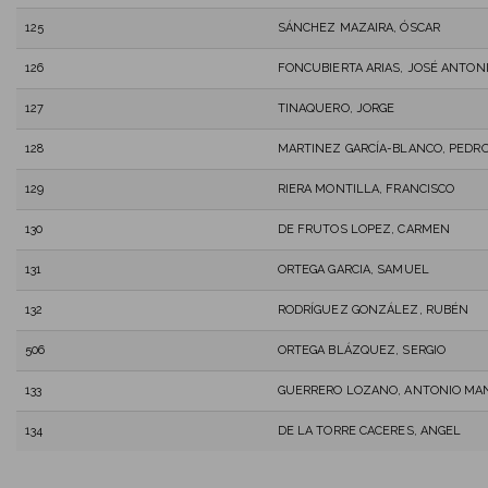
125
SÁNCHEZ MAZAIRA, ÓSCAR
126
FONCUBIERTA ARIAS, JOSÉ ANTON
127
TINAQUERO, JORGE
128
MARTINEZ GARCÍA-BLANCO, PEDRO
129
RIERA MONTILLA, FRANCISCO
130
DE FRUTOS LOPEZ, CARMEN
131
ORTEGA GARCIA, SAMUEL
132
RODRÍGUEZ GONZÁLEZ, RUBÉN
506
ORTEGA BLÁZQUEZ, SERGIO
133
GUERRERO LOZANO, ANTONIO MA
134
DE LA TORRE CACERES, ANGEL