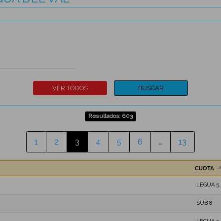
Resultados: 603
1
2
3
4
5
6
…
13
CUOTA
LEGUA 5
SUB 8