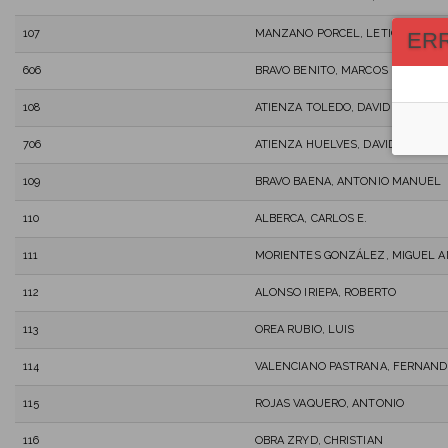
107
MANZANO PORCEL, LETICIA
ER
606
BRAVO BENITO, MARCOS
108
ATIENZA TOLEDO, DAVID
706
ATIENZA HUELVES, DAVID
109
BRAVO BAENA, ANTONIO MANUEL
110
ALBERCA, CARLOS E.
111
MORIENTES GONZÁLEZ, MIGUEL 
112
ALONSO IRIEPA, ROBERTO
113
OREA RUBIO, LUIS
114
VALENCIANO PASTRANA, FERNAND
115
ROJAS VAQUERO, ANTONIO
116
OBRA ZRYD, CHRISTIAN