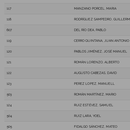
117
MANZANO PORCEL, MARIA
118
RODRÍGUEZ SAMPEDRO, GUILLER
607
DEL RÍO DEA, PABLO
119
CERRO QUINTANA, JUAN ANTONIO
120
PABLOS JIMÉNEZ, JOSÉ MANUEL
121
ROMÁN LORENZO, ALBERTO
122
AUGUSTO CABEZAS, DAVID
123
PEREZ LOPEZ, MANUELL
503
ROMÁN MARTÍNEZ, MARIO
124
RUIZ ESTÉVEZ, SAMUEL
504
RUIZ LARA, YOEL
505
FIDALGO SÁNCHEZ, MATEO